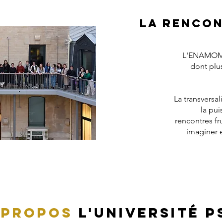
la rencon
L'ENAMOMA
dont plu
La transversa
la pui
rencontres fr
imaginer e
 propos
l'université
p