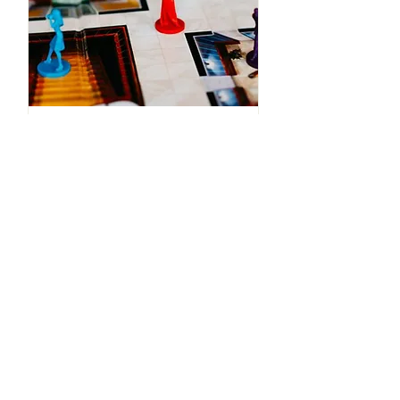
QUI ES-TU POUR
JUGER ?
ven. 20 mars
Plus d'infos
Détails
Charger plus