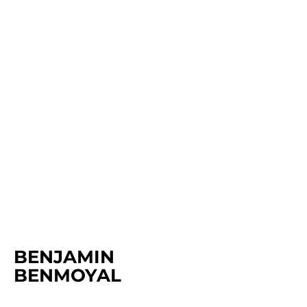
BENJAMIN
BEN
MO
YAL