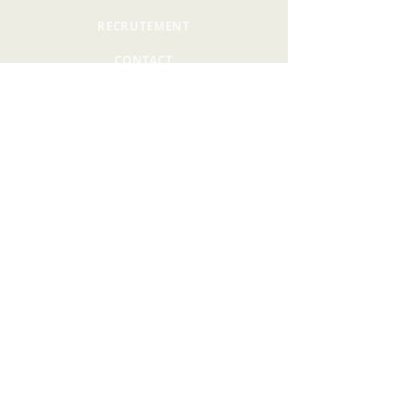
RECRUTEMENT
CONTACT
PRIVATISATION
12 RUE PHILIPPE DE GIRARD,
75010 PARIS