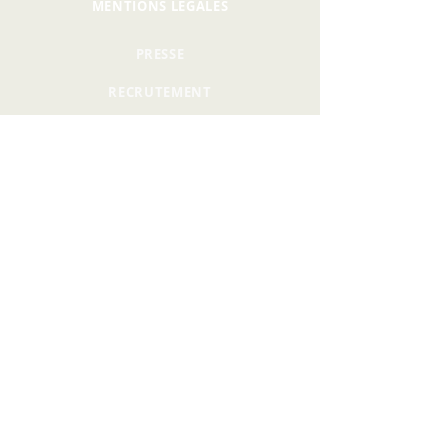
MENTIONS LÉGALES
PRESSE
RECRUTEMENT
CONTACT
PRIVATISATION
12 RUE PHILIPPE DE GIRARD,
75010 PARIS