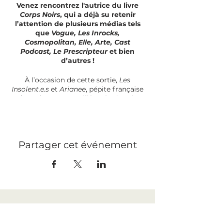
Venez rencontrez l'autrice du livre
Corps Noirs
, qui a déjà su retenir
l’attention de plusieurs médias tels
que
Vogue, Les Inrocks,
Cosmopolitan, Elle, Arte, Cast
Podcast, Le Prescripteur
et bien
d’autres !
À l’occasion de cette sortie,
Les
Insolent.e.s
et
Arianee
, pépite française
du Web3, ont travaillé main dans la
main pour offrir l’opportunité unique
aux lecteurs.trices d’obtenir un NFT
réalisé spécialement pour l'évènement.
À partir d’un simple scan de QR code,
Partager cet événement
vous pourrez devenir propriétaires
unique de ce NFT, sécurisé par la
blockchain. Il donnera accès à des
contenus exclusifs pensés par l’autrice
en collaboration avec d’autres artistes
et permettra de gagner des cadeaux et
d’accéder à des informations en avant-
première.
MENTIONS LÉGALES