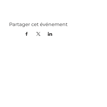
Partager cet événement
MENTIONS LÉGALES
PRESSE
RECRUTEMENT
CONTACT
PRIVATISATION