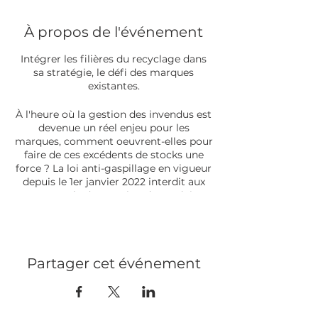
À propos de l'événement
Intégrer les filières du recyclage dans
sa stratégie, le défi des marques
existantes.
À l'heure où la gestion des invendus est
devenue un réel enjeu pour les
marques, comment oeuvrent-elles pour
faire de ces excédents de stocks une
force ? La loi anti-gaspillage en vigueur
depuis le 1er janvier 2022 interdit aux
marques la destruction de produits
non-alimentaires. Quelles solutions
pour résoudre ce problème majeur ?
Proposée par Weturn, cette troisième
Partager cet événement
et dernière édition des meet-ups en
partenariat avec La Caserne, vous invite
à découvrir une vision nouvelle du retail
: 1/3 - 1/3 - 1/3.