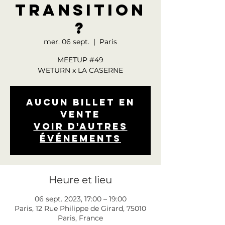
TRANSITION
?
mer. 06 sept.
  |  
Paris
MEETUP #49
WETURN x LA CASERNE
Aucun billet en
vente
Voir d'autres
événements
Heure et lieu
06 sept. 2023, 17:00 – 19:00
Paris, 12 Rue Philippe de Girard, 75010
Paris, France