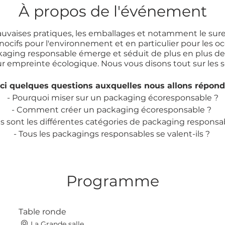
À propos de l'événement
mauvaises pratiques, les emballages et notamment le su
cifs pour l'environnement et en particulier pour les o
ackaging responsable émerge et séduit de plus en plus 
ur empreinte écologique. Nous vous disons tout sur les so
ci quelques questions auxquelles nous allons répond
- Pourquoi miser sur un packaging écoresponsable ?
- Comment créer un packaging écoresponsable ?
ls sont les différentes catégories de packaging responsa
- Tous les packagings responsables se valent-ils ?
Quel packaging choisir en fonction des types d'entrepris
- Le packaging responsable : coût ou ressource ?
Programme
Ressources sur le sujet :
onnetwork.com/news/Packaging-green-un-nouvel-enjeu-p
luxe,1041135.html
Table ronde
usse du flux de produits emballés peut se pérenniser"
La Grande salle