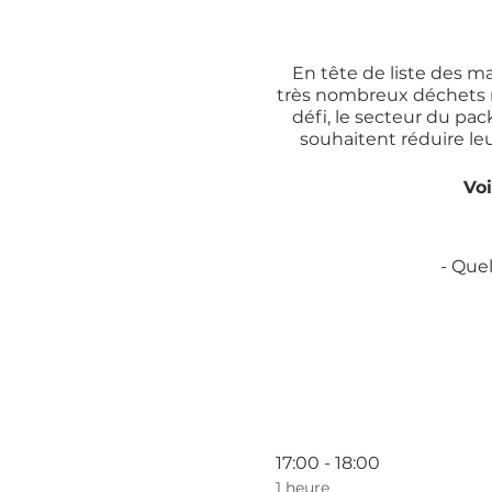
En tête de liste des 
très nombreux déchets no
défi, le secteur du p
souhaitent réduire le
Voi
- Que
- 
- https://fr.fashi
17:00 - 18:00
-
DOSSIER | "La ha
1 heure