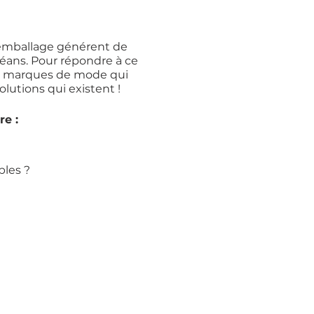
remballage générent de
céans. Pour répondre à ce
de marques de mode qui
lutions qui existent !
re :
bles ?
e ?
our-les-marques-de-
 (ecommercemag.fr)