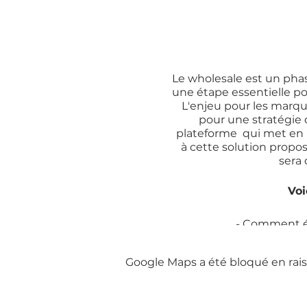
Le wholesale est un pha
une étape essentielle p
L'enjeu pour les marqu
pour une stratégie 
plateforme qui met en r
à cette solution propo
sera 
Voi
- Comment ét
- Comment ap
Google Maps a été bloqué en rais
- Comment BOR
- Quels avan