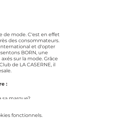
 de mode. C'est en effet
uprès des consommateurs.
nternational et d'opter
présentons BORN, une
 axés sur la mode. Grâce
 Club de LA CASERNE, il
esale.
re :
 à sa marque?
ternational ?
ies fonctionnels.
ur wholesale ?
res du Club ?