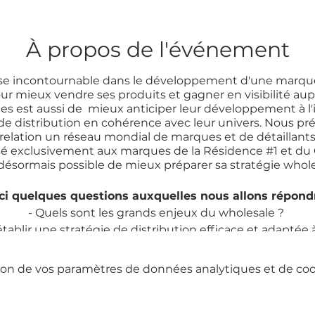
À propos de l'événement
se incontournable dans le développement d'une marque
our mieux vendre ses produits et gagner en visibilité a
es est aussi de mieux anticiper leur développement à l'i
de distribution en cohérence avec leur univers. Nous 
elation un réseau mondial de marques et de détaillants
sé exclusivement aux marques de la Résidence #1 et du
désormais possible de mieux préparer sa stratégie whol
ci quelques questions auxquelles nous allons répond
- Quels sont les grands enjeux du wholesale ?
ablir une stratégie de distribution efficace et adaptée
- Doit-on se lancer à l'export et sur quelle temporalité ?
procher les acheteurs et réussir son implantation à l'in
on de vos paramètres de données analytiques et de cook
N peut aider les marques de mode à mieux préparer le
tages pour les marques de la Résidence #1 et les memb