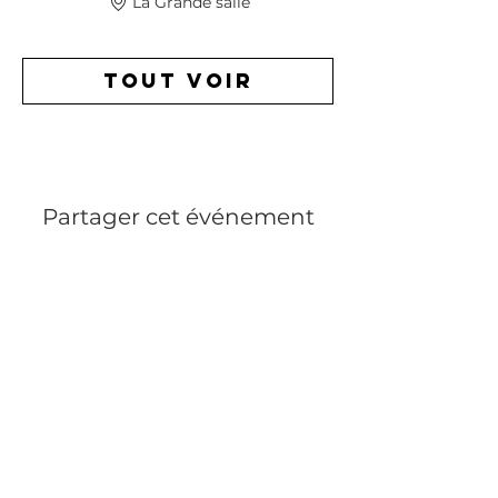
La Grande salle
certifications dédiées au chanvre -
Contraintes dans la traçabilité -
Défendre les contreparties et les
Tout voir
avantages de cette matière dans sa
communication
Ressources sur le sujet :
- https://www.avani.ch/le-chanvre-
plante-ecologique/
Partager cet événement
-
https://www.wedressfair.fr/matieres/cha
nvre
MENTIONS LÉGALES
PRESSE
RECRUTEMENT