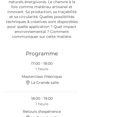
naturels énergivores. Le chanvre à la
fois comme matériau artisanal et
innovant. Sa production, sa traçabilité
et sa circularité. Quelles possibilités
techniques & créatives sont disponibles
pour quelle application ? Quel impact
environnemental ? Comment
communiquer sur cette matière.
Voici les questions auxquelles nous
allons répondre :
Programme
- Le chanvre, son impact
environnemental et social - Les étapes
17:00 - 18:00
de fabrication d'un tissu à base de
1 heure
chanvre depuis la matière première -
Masterclass théorique
Les contraintes et avantages du
chanvre en application textile - Le
La Grande salle
chanvre dans les matériaux techniques
et techniques artisanales - Créativité
dans le chanvre : présentation de
18:00 - 19:00
matériaux originaux - Déploiement de
1 heure
l'utilisation du chanvre dans l'industrie
textile - Développer un projet autour du
Retours d'expérience
chanvre : contraintes et avantages - Les