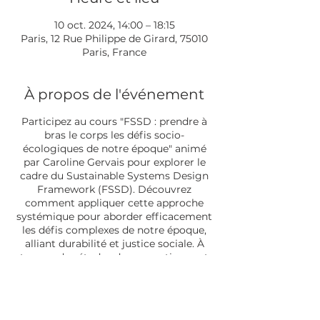
10 oct. 2024, 14:00 – 18:15
Paris, 12 Rue Philippe de Girard, 75010
Paris, France
À propos de l'événement
Participez au cours "FSSD : prendre à
bras le corps les défis socio-
écologiques de notre époque" animé
par Caroline Gervais pour explorer le
cadre du Sustainable Systems Design
Framework (FSSD). Découvrez
comment appliquer cette approche
systémique pour aborder efficacement
les défis complexes de notre époque,
alliant durabilité et justice sociale. À
travers des études de cas pratiques et
des analyses approfondies, apprenez à
concevoir des solutions intégrées pour
répondre aux enjeux environnementaux
et sociétaux. Rejoignez-nous pour