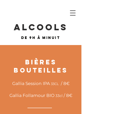
ALCOOLS
DE 9H À MINUIT
Bières
Bouteilles
Gallia Session IPA
/ 8
€
33CL
Gallia Follamour BIO
/ 8
€
33
c
l
______