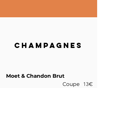
ChampagneS
Moet & Chandon Brut
Coupe
13
€
Veuve Clicquot Brut
Bouteille
140
€