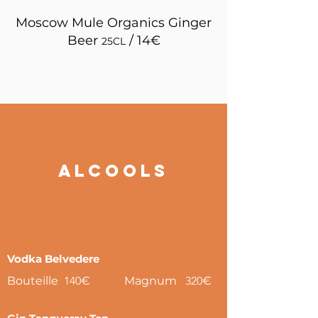
Moscow Mule Organics Ginger
Beer
/ 14€
25CL
alcoolS
Vodka Belvedere
Bouteille
140
€
Magnum
320
€