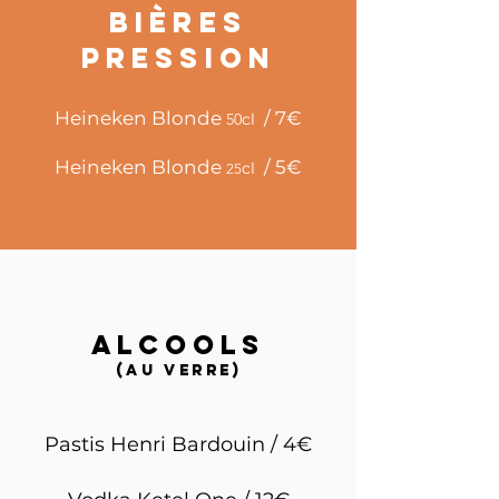
Bières
pression
Heineken Blonde
/ 7
€
50
c
l
Heineken Blonde
/ 5€
c
l
25
alcoolS
(au verre)
Pastis Henri Bardouin / 4€