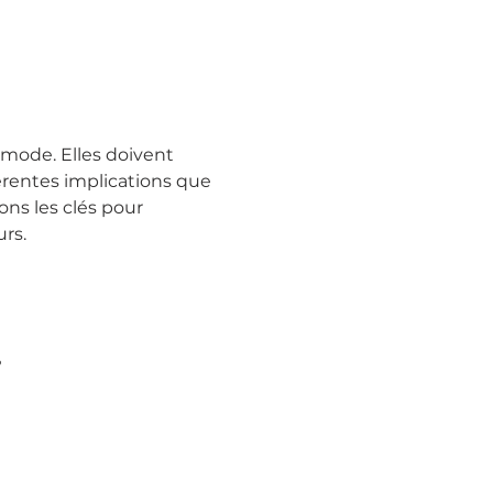
 mode. Elles doivent 
érentes implications que 
s les clés pour 
rs.
?