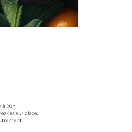
 à 20h.
ez-les sur place.
trement.  